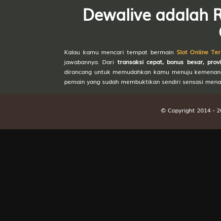
Dewalive adalah 
0.75
HDP
-0.75
-1.28
Odds
1.11
PLAY
RCD Espa... vs
Kalau kamu mencari tempat bermain
Slot Online Te
i
Levante
jawabannya. Dari
transaksi cepat, bonus besar, pro
16/08 22:00PM
dirancang untuk memudahkan kamu menuju kemenangan
pemain yang sudah membuktikan sendiri sensasi men
H
RCD Espanyol
W
Levante
© Copyright 2014 - 
-0.50
HDP
0.50
1.05
Odds
-1.20
PLAY
Manchest... vs
i
Bournemo...
23/08 21:00PM
Manchester
H
City
Bournemouth
W
AFC