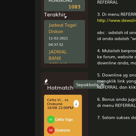
HONGKONG
REFERRAL
1083
Berita
PLAY
Terakhir
3. Di menu REFER
http://www.dewal
Singapor... vs
Jadwal Togel
Indonesi...
i
07/08
Diskon
abc : adalah id an
Promo
20:00PM
11-02-2021
id anda adalah "
PROMO SBO SPORT
04:37:32
4. Mulailah berp
JADWAL
H
Singapore
ke forum, website 
BANK
downline anda, m
OFFLINE
W
Indonesia
23-09-2020
5. Downline yg an
0.75
HDP
-0.75
-1.04
Odds
-1.25
04:21:59
mengklik link yan
PROMO
Hotmatch
REFERRAL dan kli
PLAY
BONUS UANG
TUNAI!!
6. Bonus anda jug
Celta Vi... vs
i
Osasuna
10-09-2019
di menu REFERRAL
16/08 22:00PM
17:02:45
7. Salam sukses d
H
Celta Vigo
W
Osasuna