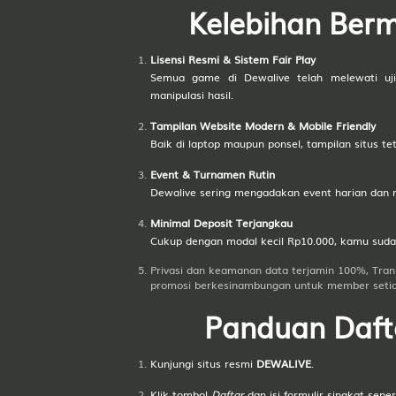
Kelebihan Berm
-0.25
HDP
0.25
1.04
Odds
-1.17
PLAY
Lisensi Resmi & Sistem Fair Play
Semua game di Dewalive telah melewati uj
Gamba Os... vs
manipulasi hasil.
i
Urawa Re...
07/08 17:30PM
Tampilan Website Modern & Mobile Friendly
Gamba
Baik di laptop maupun ponsel, tampilan situs te
H
Osaka
Event & Turnamen Rutin
Urawa Red
W
Dewalive sering mengadakan event harian dan m
Diamonds
-0.25
HDP
0.25
1.04
Odds
-1.17
Minimal Deposit Terjangkau
Cukup dengan modal kecil Rp10.000, kamu sudah
PLAY
Privasi dan keamanan data terjamin 100%, Tra
promosi berkesinambungan untuk member setia
Racing S... vs
i
Villarre...
Panduan Daft
16/08 22:00PM
Racing
H
Santander
Kunjungi situs resmi
DEWALIVE
.
W
Villarreal
Klik tombol
Daftar
dan isi formulir singkat sepe