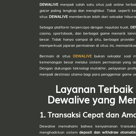
DEWALIVE
menjadi salah satu situs judi online ter
0.50
HDP
-0.50
-1.13
Odds
1.01
gacor
paling lengkap dan menghibur. Tidak seperti 
situs
DEWALIVE
memberikan lebih dari sekadar hiburan
PLAY
Sebagai platform terpercaya dengan reputasi kuat,
DE
Paris Sa... vs
casino, sportsbook, dan berbagai game menarik lain
i
Aston Vi...
besar. Tidak hanya sampai di situ, berbagai provide
13/08 02:00AM
memperkuat jajaran permainan di situs ini, memastik
Paris Saint
H
Bermain di situs
DEWALIVE
bukan sekadar soal me
Germain
kemenangan besar melalui sistem permainan yang adil
W
Aston Villa
Dengan dukungan teknologi mutakhir, pelayanan profe
menjadi destinasi utama bagi para penggemar game onl
-0.75
HDP
0.75
-1.11
Odds
-1.02
Layanan Terbaik 
PLAY
Dewalive yang M
Bayern M... vs
i
VfB Stut...
29/08 01:30AM
1. Transaksi Cepat dan Am
Bayern
H
Munchen
Dewalive memahami bahwa kenyamanan transaksi 
menghadirkan sistem
deposit dan withdraw otomati
W
VfB Stuttgart