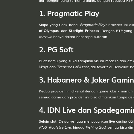
dari pengembang ternama dunia, dengan reputasi RTP 
0.00
HDP
0.00
-1.28
Odds
1.11
1. Pragmatic Play
PLAY
Siapa yang tidak kenal
Pragmatic Play
? Provider ini d
of Olympus
, dan
Starlight Princess
. Dengan RTP yang 
Vietnam vs
maxwin
hanya dalam beberapa putaran.
i
Cambodia
07/08 20:00PM
2. PG Soft
H
Vietnam
Buat kamu yang suka tampilan visual modern dan efe
W
Cambodia
Ways
dan
Treasures of Aztec
jadi favorit di Dewalive 
-3.00
HDP
3.00
-1.06
Odds
-1.21
3. Habanero & Joker Gami
PLAY
Kedua provider ini dikenal dengan game klasik namun 
semua game dari provider ini bisa dimainkan tanpa del
VfL Boch... vs
i
Hertha B...
08/08 01:30AM
4. IDN Live dan Spadegami
H
VfL Bochum
Selain slot, Dewalive juga menyuguhkan
live casino d
RNG
,
Roulette Live
, hingga
Fishing God
, semua bisa dim
W
Hertha Berlin